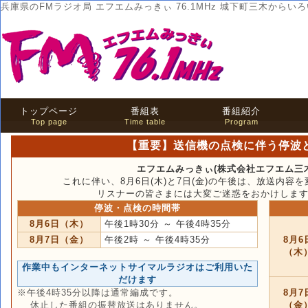
兵庫県のFMラジオ局 エフエムみっきぃ 76.1MHz 城下町三木から
トップページ
番組表
番組紹介
Top page
Time table
Program
【重要】送信機の点検に伴う停波と
エフエムみっきぃ(株式会社エフエム三
これに伴い、8月6日(木)と7日(金)の午後は、放送内
リスナーの皆さまには大変ご迷惑をおかけしま
停波・点検の時間帯
8月6日（木）
午後1時30分 ～ 午後4時35分
8月7日（金）
午後2時 ～ 午後4時35分
8月6
（木
作業中もインターネットサイマルラジオはご利用いた
だけます
※午後4時35分以降は通常編成です。
8月7
休止した番組の振替放送はありません。
（金