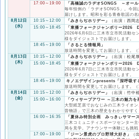
17:00～19:00
「高橋誠のラヂオSONGS ～オー
毎年恒例の「ラヂオSONGS」。今
届けします。昭和を彩る青春歌謡の名
8月12日
10:15～12:00
「みきらぢホリデー」
（出演：西岡
(水)
15:00～18:45
「東播フォークジャンボリー2026 D
2026年6月6日に三木市立市民活動
様をダイジェストでお届けします。
18:45～19:00
「さるとる情報局」
放送時間を変更してお届けします。（通
8月13日
10:15～12:00
「みきらぢホリデー」
（出演：松尾
(木)
15:00～18:45
「東播フォークジャンボリー2026 D
2026年6月7日に三木市立市民活動
様をダイジェストでお届けします。
18:45～19:00
キノエデザインpresents「深呼吸
放送時間を変更してお届けします。（通
8月14日
10:15～12:00
「みきらぢホリデー」
（出演：竹中
(金)
15:00～16:00
「ウィサーブアワー ～三木の魅力を
大型紙芝居でおなじみの三木ライオン
昔物語」で三木の歴史をわかりやすく
16:00～16:35
「夏休み特別企画 みっきぃサマー
三木コミュニティスポーツセンター主
局を見学。アナウンサー体験にも挑戦
17:00～19:00
「ジーン景虎のプロ野球大好き」
（