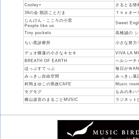
Cooley+
さるとる情
39の会 朗読ことだま
Ｔｈｅオー
じんけん・こころの小窓
Sweet Engl
People like us
Tiny pockets
高橋誠の 
ちい黒診療所
小さな努力
デュオ睡蓮の小さなキセキ
VIVA LA
BREATH OF EARTH
ヘルシーチャ
ほっぷすてっぷ
毎日がＷAN
みっきぃ自由空間
みっきぃ落
村岡まゆこの県政CAFE
Music roo
モグモグ
もみの木ハ
横山波音のまるごとMUSIC
ラジネット