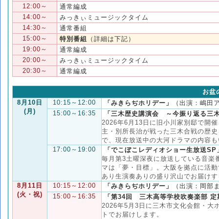
12:00～
通常編成
14:00～
みっきぃミュージックタイム
14:30～
通常番組
15:00～
特別番組
（詳細は下記）
19:00～
通常編成
20:00～
みっきぃミュージックタイム
20:30～
通常編成
お盆
8月10日
10:15～12:00
「みきらぢホリデー」
（出演：嶋田
(月)
15:00～16:35
「三木歴史講演会 ～今振り返る三
2026年6月13日に旧小川家別邸で
主・別所長治が戦った三木合戦の歴史
で、現在放送中の大河ドラマの内容も
17:00～19:00
「でこぼこレディオショー生放送SP
毎月第3土曜深夜に放送している音楽
マは「夢・目標」。大阪を拠点に活動
あり生演奏ありの盛り沢山でお届けす
8月11日
10:15～12:00
「みきらぢホリデー」
（出演：岡部
(火・祝)
15:00～16:35
「第34回 三木高等学校吹奏楽部 
2026年5月3日に三木市文化会館・
トでお届けします。