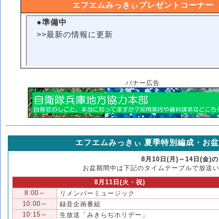
エフエムみっきぃプレゼントコーナー
バナー広告
エフエムみっきぃ 夏季特別編成・お盆の
8月10日(月)～14日(
お盆期間中は下記のタイムテーブルで放送
8月11日(火・祝)
8:00～
リメンバーミュージック
10:00～
録音企画番組
10:15～
生放送「みきらぢホリデー」