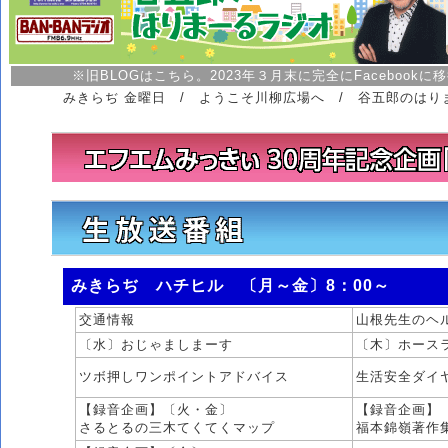
※旧BLOGはこちら。2023年３月末に完全にFacebookに
みきらぢ 金曜日
/
ようこそ川柳広場へ
/
谷五郎のはり
みきらぢ ハチヒル 〔月～金〕8：00～
交通情報
山根先生のヘ
〔水〕おじゃましまーす
〔木〕ホース
ツボ押しワンポイントアドバイス
生活安全ダイ
【録音企画】〔火・金〕
【録音企画】
さるとるの三木てくてくマップ
福本錦嶺著作