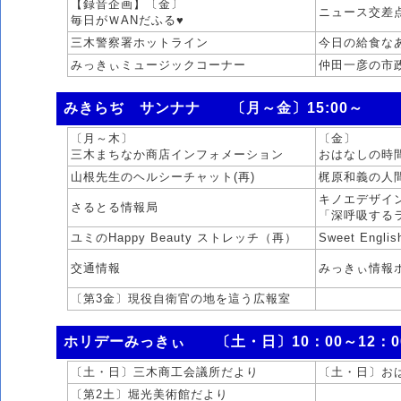
【録音企画】〔金〕
ニュース交差
毎日がＷANだふる♥
三木警察署ホットライン
今日の給食な
みっきぃミュージックコーナー
仲田一彦の市
みきらぢ サンナナ 〔月～金〕15:00～
〔月～木〕
〔金〕
三木まちなか商店インフォメーション
おはなしの時
山根先生のヘルシーチャット(再)
梶原和義の人間
キノエデザインp
さるとる情報局
「深呼吸する
ユミのHappy Beauty ストレッチ（再）
Sweet Englis
交通情報
みっきぃ情報
〔第3金〕現役自衛官の地を這う広報室
ホリデーみっきぃ 〔土・日〕10：00～12：0
〔土・日〕三木商工会議所だより
〔土・日〕お
〔第2土〕堀光美術館だより