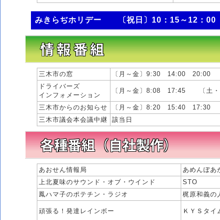
みきらぢホリデー 〔祝日〕10：15～12：00
三木市の窓
〔月～金〕9:30 14:00 20:00
ドライバーズ
〔月～金〕8:08 17:45 〔土・
インフォメーション
三木市からのお知らせ
〔月～金〕8:20 15:40 17:30
三木市議会本会議中継
該当日
あおせん情報局
あめんぼあ
上北夏味のサウンド・オブ・ウインド
STO
鳳ハマ子のポテチン・ラジオ
梶原和義の人
頑張る！発達レインボー
ＫＹＳタイ